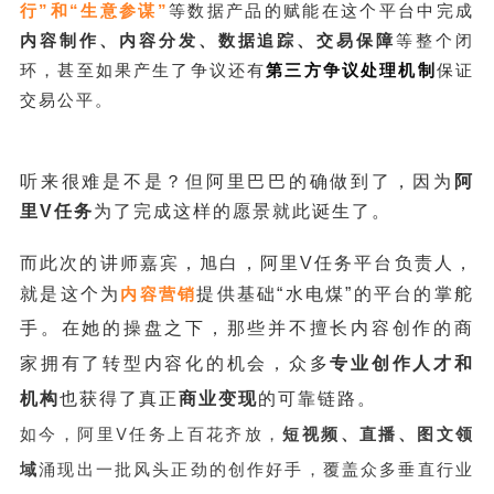
行”和“生意参谋”
等数据产品的赋能在这个平台中完成
内容制作、内容分发、数据追踪、交易保障
等整个闭
环，甚至如果产生了争议还有
第三方争议处理机制
保证
交易公平。
听来很难是不是？但阿里巴巴的确做到了，因为
阿
里V任务
为了完成这样的愿景就此诞生了。
而此次的讲师嘉宾，旭白，阿里V任务平台负责人，
就是这个为
内容营销
提供基础“水电煤”的平台的掌舵
手。
在她的操盘之下，那些并不擅长内容创作的商
家拥有了转型内容化的机会，众多
专业创作人才和
机构
也获得了真正
商业变现
的可靠链路。
如今，阿里V任务上百花齐放，
短视频、直播、图文领
域
涌现出一批风头正劲的创作好手，覆盖众多垂直行业